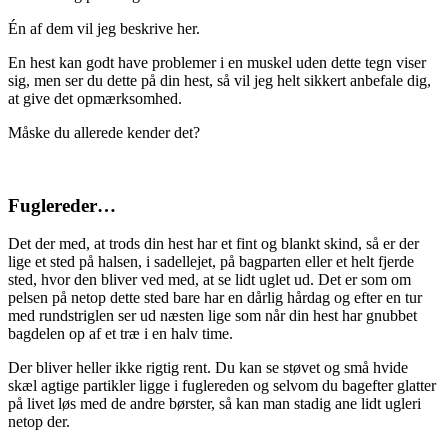
Én af dem vil jeg beskrive her.
En hest kan godt have problemer i en muskel uden dette tegn viser
sig, men ser du dette på din hest, så vil jeg helt sikkert anbefale dig,
at give det opmærksomhed.
Måske du allerede kender det?
Fuglereder…
Det der med, at trods din hest har et fint og blankt skind, så er der
lige et sted på halsen, i sadellejet, på bagparten eller et helt fjerde
sted, hvor den bliver ved med, at se lidt uglet ud. Det er som om
pelsen på netop dette sted bare har en dårlig hårdag og efter en tur
med rundstriglen ser ud næsten lige som når din hest har gnubbet
bagdelen op af et træ i en halv time.
Der bliver heller ikke rigtig rent. Du kan se støvet og små hvide
skæl agtige partikler ligge i fuglereden og selvom du bagefter glatter
på livet løs med de andre børster, så kan man stadig ane lidt ugleri
netop der.