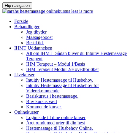
Flip navigation
Videre
Forside
til
Behandlinger
indhold
Jeg tibyder
Massageboost
Bestil tid.
IHMT Uddannelsen
Alt om IHMT -Sådan bliver du Intuitiv Hestemassage
Terapeut
IHM Terapeut – Modul 1/Basis
IHM Terapeut Modul 2/Hovedforløbet
Livekurser
Intuitiv Hestemassage til Husbehov.
Intuitiv Hestemassage til Husbehov for
Viderekommende
Basiskursus i hestemassage.
Bliv kursus vært
Kommende kurser.
Onlinekurser
Login side til dine online kurser
Året rundt med urter til din hest
Hestemassage til Husbehov Online.