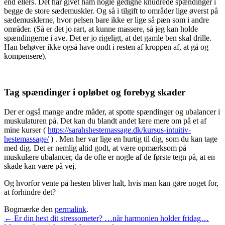
end ellers. Det har givet ham nogle gedigne knudrede spændinger i
begge de store sædemuskler. Og så i tilgift to områder lige øverst på
sædemusklerne, hvor pelsen bare ikke er lige så pæn som i andre
områder. (Så er det jo rart, at kunne massere, så jeg kan holde
spændingerne i ave. Det er jo rigeligt, at det gamle ben skal drille.
Han behøver ikke også have ondt i resten af kroppen af, at gå og
kompensere).
Tag spændinger i opløbet og forebyg skader
Der er også mange andre måder, at spotte spændinger og ubalancer i
muskulaturen på. Det kan du blandt andet lære mere om på et af
mine kurser (
https://sarahshestemassage.dk/kursus-intuitiv-
hestemassage/
) . Men her var lige en hurtig til dig, som du kan tage
med dig. Det er nemlig altid godt, at være opmærksom på
muskulære ubalancer, da de ofte er nogle af de første tegn på, at en
skade kan være på vej.
Og hvorfor vente på hesten bliver halt, hvis man kan gøre noget for,
at forhindre det?
Bogmærke den
permalink
.
Indlægsnavigation
←
Er din hest dit stressometer? …når harmonien holder fridag…