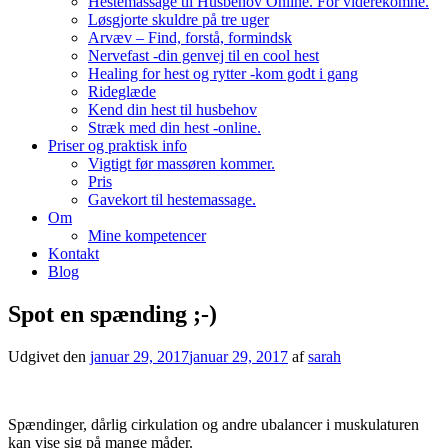
Hestemassage til Husbehov Online. For viderekomne.
Løsgjorte skuldre på tre uger
Arvæv – Find, forstå, formindsk
Nervefast -din genvej til en cool hest
Healing for hest og rytter -kom godt i gang
Rideglæde
Kend din hest til husbehov
Stræk med din hest -online.
Priser og praktisk info
Vigtigt før massøren kommer.
Pris
Gavekort til hestemassage.
Om
Mine kompetencer
Kontakt
Blog
Spot en spænding ;-)
Udgivet den
januar 29, 2017
januar 29, 2017
af
sarah
Spændinger, dårlig cirkulation og andre ubalancer i muskulaturen
kan vise sig på mange måder.