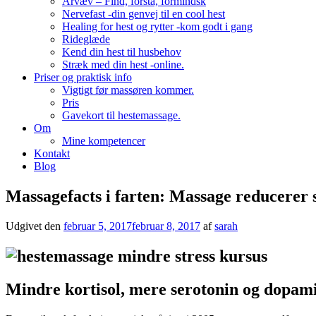
Arvæv – Find, forstå, formindsk
Nervefast -din genvej til en cool hest
Healing for hest og rytter -kom godt i gang
Rideglæde
Kend din hest til husbehov
Stræk med din hest -online.
Priser og praktisk info
Vigtigt før massøren kommer.
Pris
Gavekort til hestemassage.
Om
Mine kompetencer
Kontakt
Blog
Massagefacts i farten: Massage reducerer s
Udgivet den
februar 5, 2017
februar 8, 2017
af
sarah
Mindre kortisol, mere serotonin og dopam