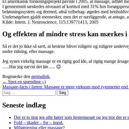
Et amerikansk forskningsprojekt påviste i 2005, at massage, udført me
I gennemsnit sænkedes niveauet af kortisol med 31% hos forsøgsperso
belønningssystem -og dermed, altså velbehag- øgedes med henholds
Undersøgelsen gjaldt mennesker, men det er nærliggende, at antage, at
Kilde:
Intern. J. Neuroscience, 115:1397?1413, 2005
Og effekten af mindre stress kan mærkes 
Så er det jo ikke så sært, at hestene bliver roligere og roligere underv
under ridning, efter massage.
Jeg synes virkelig massage er en rigtig god ide, af rigtig mange årsage
…..Har jeg nævnt det før….. 😉
Bogmærke den
permalink
.
Indlægsnavigation
←
Spot en spænding ;-)
Massage-facts i farten: Massage er mere virksom mod rygsmerter end
Søg
efter:
Seneste indlæg
Der er to ting jeg ofte hører som hestemassør og jeg tror der er
Fold – skader – for – imod.
Miljøtræning eller massage?