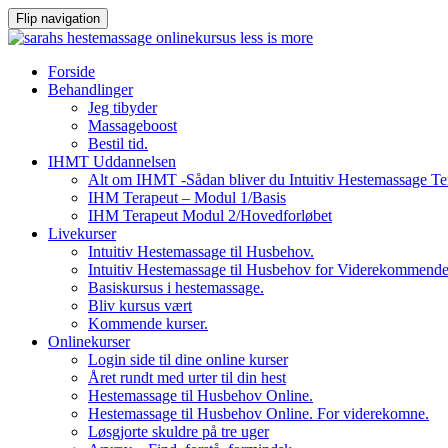
Flip navigation
Videre
Forside
til
Behandlinger
indhold
Jeg tibyder
Massageboost
Bestil tid.
IHMT Uddannelsen
Alt om IHMT -Sådan bliver du Intuitiv Hestemassage Te
IHM Terapeut – Modul 1/Basis
IHM Terapeut Modul 2/Hovedforløbet
Livekurser
Intuitiv Hestemassage til Husbehov.
Intuitiv Hestemassage til Husbehov for Viderekommend
Basiskursus i hestemassage.
Bliv kursus vært
Kommende kurser.
Onlinekurser
Login side til dine online kurser
Året rundt med urter til din hest
Hestemassage til Husbehov Online.
Hestemassage til Husbehov Online. For viderekomne.
Løsgjorte skuldre på tre uger