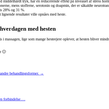
d middelhårdt tryk, har en reducerende effekt på niveauet af stress horm
nerne, mens stofferne, serotonin og doapmin, der er såkaldte neurotr
vis 28% og 31 %.
 lignende resultater ville opnåes med heste.
i hverdagen med hesten
ejs i massagen, lige som mange hesteejere oplever, at hesten bliver mindre
r 🙂
 andre behandlingsformer.
→
 en forbindelse….