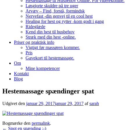
Hestemassage til Husbehov Online. For viderekomne.
Løsgjorte skuldre på tre uger
Arvæv – Find, forstå, formindsk
Nervefast -din genvej til en cool hest
Healing for hest og rytter -kom godt i gang
Rideglæde
Kend din hest til husbehov
Stræk med din hest -online.
Priser og praktisk info
Vigtigt før massøren kommer.
Pris
Gavekort til hestemassage.
Om
Mine kompetencer
Kontakt
Blog
Hestemassage spændinger spat
Udgivet den
januar 29, 2017
januar 29, 2017
af
sarah
Bogmærke den
permalink
.
Indlægsnavigation
←
Spot en spænding ;-)