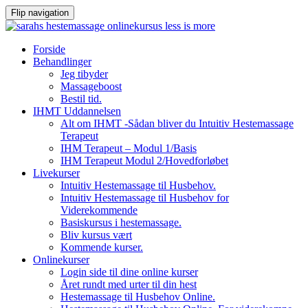
Flip navigation
Videre
Forside
til
Behandlinger
indhold
Jeg tibyder
Massageboost
Bestil tid.
IHMT Uddannelsen
Alt om IHMT -Sådan bliver du Intuitiv Hestemassage
Terapeut
IHM Terapeut – Modul 1/Basis
IHM Terapeut Modul 2/Hovedforløbet
Livekurser
Intuitiv Hestemassage til Husbehov.
Intuitiv Hestemassage til Husbehov for
Viderekommende
Basiskursus i hestemassage.
Bliv kursus vært
Kommende kurser.
Onlinekurser
Login side til dine online kurser
Året rundt med urter til din hest
Hestemassage til Husbehov Online.