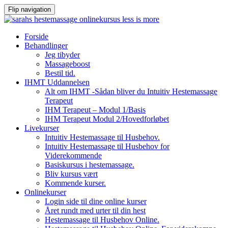
Flip navigation
Videre
Forside
til
Behandlinger
indhold
Jeg tibyder
Massageboost
Bestil tid.
IHMT Uddannelsen
Alt om IHMT -Sådan bliver du Intuitiv Hestemassage
Terapeut
IHM Terapeut – Modul 1/Basis
IHM Terapeut Modul 2/Hovedforløbet
Livekurser
Intuitiv Hestemassage til Husbehov.
Intuitiv Hestemassage til Husbehov for
Viderekommende
Basiskursus i hestemassage.
Bliv kursus vært
Kommende kurser.
Onlinekurser
Login side til dine online kurser
Året rundt med urter til din hest
Hestemassage til Husbehov Online.