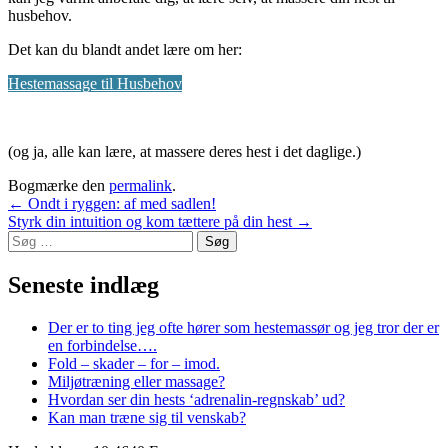
husbehov.
Det kan du blandt andet lære om her:
Hestemassage til Husbehov
(og ja, alle kan lære, at massere deres hest i det daglige.)
Bogmærke den
permalink
.
Indlægsnavigation
←
Ondt i ryggen: af med sadlen!
Styrk din intuition og kom tættere på din hest
→
Søg
efter:
Seneste indlæg
Der er to ting jeg ofte hører som hestemassør og jeg tror der er
en forbindelse….
Fold – skader – for – imod.
Miljøtræning eller massage?
Hvordan ser din hests ‘adrenalin-regnskab’ ud?
Kan man træne sig til venskab?