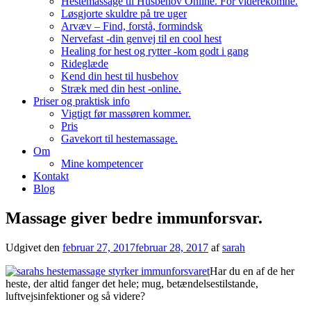
Hestemassage til Husbehov Online. For viderekomne.
Løsgjorte skuldre på tre uger
Arvæv – Find, forstå, formindsk
Nervefast -din genvej til en cool hest
Healing for hest og rytter -kom godt i gang
Rideglæde
Kend din hest til husbehov
Stræk med din hest -online.
Priser og praktisk info
Vigtigt før massøren kommer.
Pris
Gavekort til hestemassage.
Om
Mine kompetencer
Kontakt
Blog
Massage giver bedre immunforsvar.
Udgivet den
februar 27, 2017
februar 28, 2017
af
sarah
Har du en af de her
heste, der altid fanger det hele; mug, betændelsestilstande,
luftvejsinfektioner og så videre?