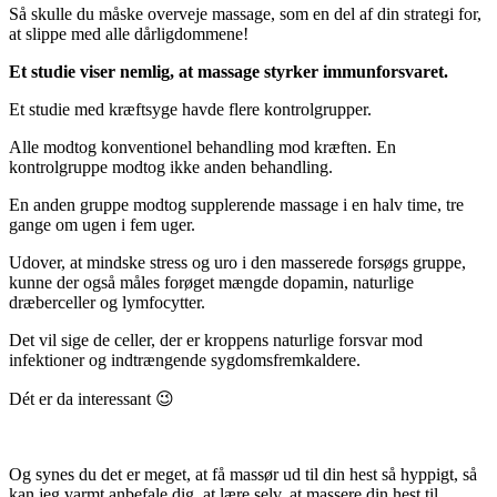
Så skulle du måske overveje massage, som en del af din strategi for,
at slippe med alle dårligdommene!
Et studie viser nemlig, at massage styrker immunforsvaret.
Et studie med kræftsyge havde flere kontrolgrupper.
Alle modtog konventionel behandling mod kræften. En
kontrolgruppe modtog ikke anden behandling.
En anden gruppe modtog supplerende massage i en halv time, tre
gange om ugen i fem uger.
Udover, at mindske stress og uro i den masserede forsøgs gruppe,
kunne der også måles forøget mængde dopamin, naturlige
dræberceller og lymfocytter.
Det vil sige de celler, der er kroppens naturlige forsvar mod
infektioner og indtrængende sygdomsfremkaldere.
Dét er da interessant 😉
Og synes du det er meget, at få massør ud til din hest så hyppigt, så
kan jeg varmt anbefale dig, at lære selv, at massere din hest til