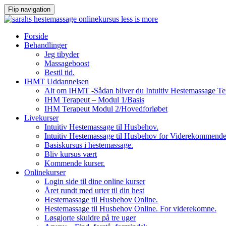
Flip navigation
Videre
Forside
til
Behandlinger
indhold
Jeg tibyder
Massageboost
Bestil tid.
IHMT Uddannelsen
Alt om IHMT -Sådan bliver du Intuitiv Hestemassage Te
IHM Terapeut – Modul 1/Basis
IHM Terapeut Modul 2/Hovedforløbet
Livekurser
Intuitiv Hestemassage til Husbehov.
Intuitiv Hestemassage til Husbehov for Viderekommend
Basiskursus i hestemassage.
Bliv kursus vært
Kommende kurser.
Onlinekurser
Login side til dine online kurser
Året rundt med urter til din hest
Hestemassage til Husbehov Online.
Hestemassage til Husbehov Online. For viderekomne.
Løsgjorte skuldre på tre uger