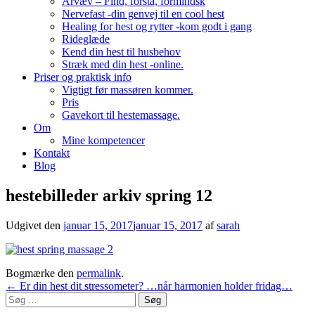
Arvæv – Find, forstå, formindsk
Nervefast -din genvej til en cool hest
Healing for hest og rytter -kom godt i gang
Rideglæde
Kend din hest til husbehov
Stræk med din hest -online.
Priser og praktisk info
Vigtigt før massøren kommer.
Pris
Gavekort til hestemassage.
Om
Mine kompetencer
Kontakt
Blog
hestebilleder arkiv spring 12
Udgivet den
januar 15, 2017
januar 15, 2017
af
sarah
Bogmærke den
permalink
.
Indlægsnavigation
←
Er din hest dit stressometer? …når harmonien holder fridag…
Søg
efter: