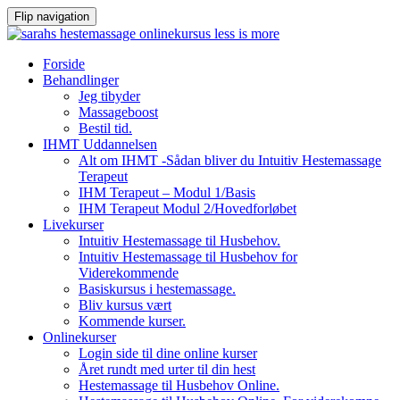
Flip navigation
Videre
Forside
til
Behandlinger
indhold
Jeg tibyder
Massageboost
Bestil tid.
IHMT Uddannelsen
Alt om IHMT -Sådan bliver du Intuitiv Hestemassage
Terapeut
IHM Terapeut – Modul 1/Basis
IHM Terapeut Modul 2/Hovedforløbet
Livekurser
Intuitiv Hestemassage til Husbehov.
Intuitiv Hestemassage til Husbehov for
Viderekommende
Basiskursus i hestemassage.
Bliv kursus vært
Kommende kurser.
Onlinekurser
Login side til dine online kurser
Året rundt med urter til din hest
Hestemassage til Husbehov Online.