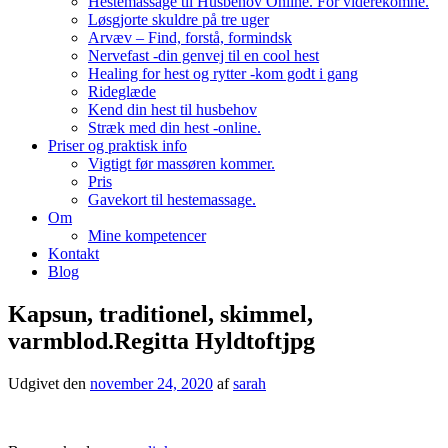
Hestemassage til Husbehov Online. For viderekomne.
Løsgjorte skuldre på tre uger
Arvæv – Find, forstå, formindsk
Nervefast -din genvej til en cool hest
Healing for hest og rytter -kom godt i gang
Rideglæde
Kend din hest til husbehov
Stræk med din hest -online.
Priser og praktisk info
Vigtigt før massøren kommer.
Pris
Gavekort til hestemassage.
Om
Mine kompetencer
Kontakt
Blog
Kapsun, traditionel, skimmel,
varmblod.Regitta Hyldtoftjpg
Udgivet den
november 24, 2020
af
sarah