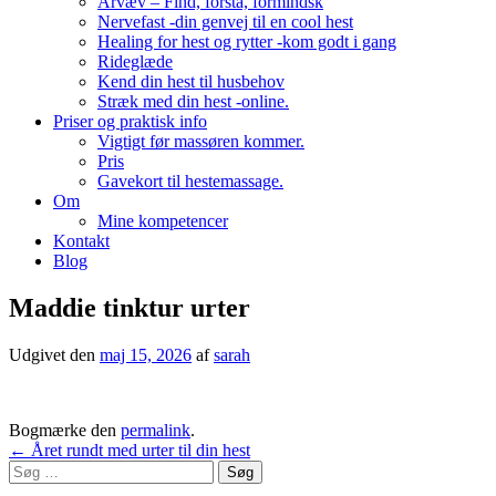
Arvæv – Find, forstå, formindsk
Nervefast -din genvej til en cool hest
Healing for hest og rytter -kom godt i gang
Rideglæde
Kend din hest til husbehov
Stræk med din hest -online.
Priser og praktisk info
Vigtigt før massøren kommer.
Pris
Gavekort til hestemassage.
Om
Mine kompetencer
Kontakt
Blog
Maddie tinktur urter
Udgivet den
maj 15, 2026
af
sarah
Bogmærke den
permalink
.
Indlægsnavigation
←
Året rundt med urter til din hest
Søg
efter: