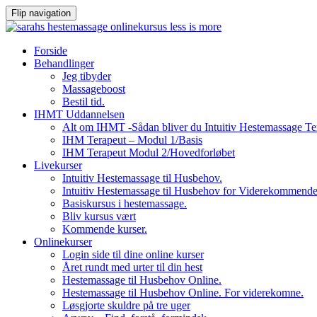
Flip navigation
Videre
Forside
til
Behandlinger
indhold
Jeg tibyder
Massageboost
Bestil tid.
IHMT Uddannelsen
Alt om IHMT -Sådan bliver du Intuitiv Hestemassage Te
IHM Terapeut – Modul 1/Basis
IHM Terapeut Modul 2/Hovedforløbet
Livekurser
Intuitiv Hestemassage til Husbehov.
Intuitiv Hestemassage til Husbehov for Viderekommend
Basiskursus i hestemassage.
Bliv kursus vært
Kommende kurser.
Onlinekurser
Login side til dine online kurser
Året rundt med urter til din hest
Hestemassage til Husbehov Online.
Hestemassage til Husbehov Online. For viderekomne.
Løsgjorte skuldre på tre uger