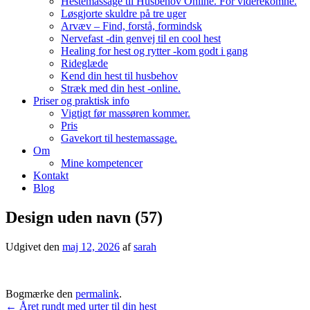
Hestemassage til Husbehov Online. For viderekomne.
Løsgjorte skuldre på tre uger
Arvæv – Find, forstå, formindsk
Nervefast -din genvej til en cool hest
Healing for hest og rytter -kom godt i gang
Rideglæde
Kend din hest til husbehov
Stræk med din hest -online.
Priser og praktisk info
Vigtigt før massøren kommer.
Pris
Gavekort til hestemassage.
Om
Mine kompetencer
Kontakt
Blog
Design uden navn (57)
Udgivet den
maj 12, 2026
af
sarah
Bogmærke den
permalink
.
Indlægsnavigation
←
Året rundt med urter til din hest