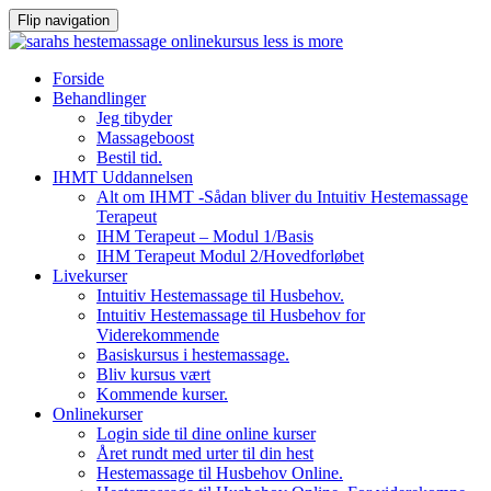
Flip navigation
Videre
Forside
til
Behandlinger
indhold
Jeg tibyder
Massageboost
Bestil tid.
IHMT Uddannelsen
Alt om IHMT -Sådan bliver du Intuitiv Hestemassage
Terapeut
IHM Terapeut – Modul 1/Basis
IHM Terapeut Modul 2/Hovedforløbet
Livekurser
Intuitiv Hestemassage til Husbehov.
Intuitiv Hestemassage til Husbehov for
Viderekommende
Basiskursus i hestemassage.
Bliv kursus vært
Kommende kurser.
Onlinekurser
Login side til dine online kurser
Året rundt med urter til din hest
Hestemassage til Husbehov Online.