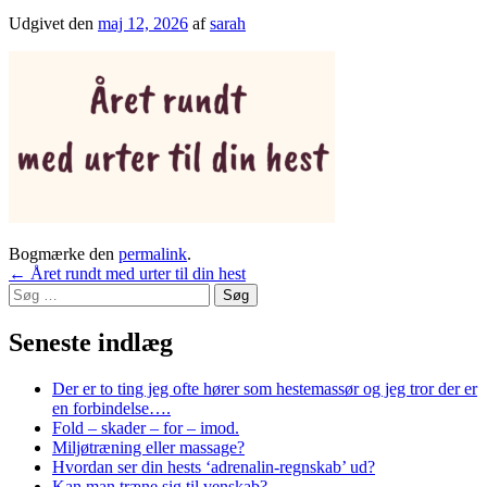
Udgivet den
maj 12, 2026
af
sarah
Bogmærke den
permalink
.
Indlægsnavigation
←
Året rundt med urter til din hest
Søg
efter:
Seneste indlæg
Der er to ting jeg ofte hører som hestemassør og jeg tror der er
en forbindelse….
Fold – skader – for – imod.
Miljøtræning eller massage?
Hvordan ser din hests ‘adrenalin-regnskab’ ud?
Kan man træne sig til venskab?