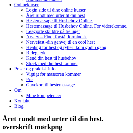
Onlinekurser
Login side til dine online kurser
Året rundt med urter til din hest
Hestemassage til Husbehov Online.
Hestemassage til Husbehov Online. For viderekomne.
Løsgjorte skuldre på tre uger
Arvæv – Find, forstå, formindsk
Nervefast -din genvej til en cool hest
Healing for hest og rytter -kom godt i gang
Rideglæde
Kend din hest til husbehov
Stræk med din hest -online.
Priser og praktisk info
Vigtigt før massøren kommer.
Pris
Gavekort til hestemassage.
Om
Mine kompetencer
Kontakt
Blog
Året rundt med urter til din hest.
overskrift mørkpng