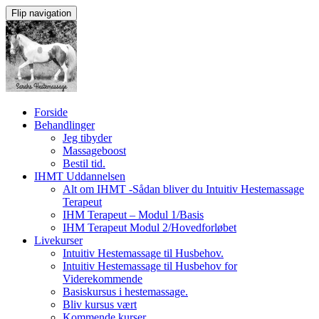
Flip navigation
Videre
Forside
til
Behandlinger
indhold
Jeg tibyder
Massageboost
Bestil tid.
IHMT Uddannelsen
Alt om IHMT -Sådan bliver du Intuitiv Hestemassage
Terapeut
IHM Terapeut – Modul 1/Basis
IHM Terapeut Modul 2/Hovedforløbet
Livekurser
Intuitiv Hestemassage til Husbehov.
Intuitiv Hestemassage til Husbehov for
Viderekommende
Basiskursus i hestemassage.
Bliv kursus vært
Kommende kurser.