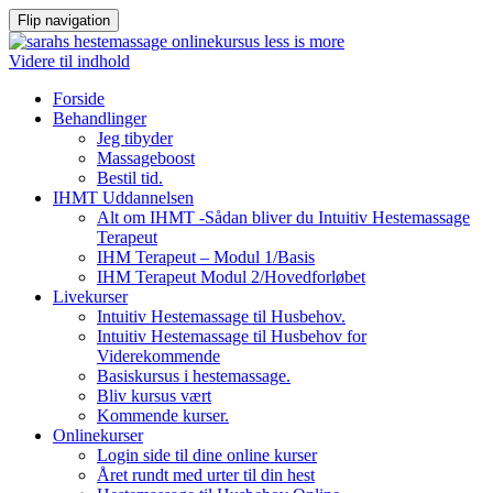
Flip navigation
Videre til indhold
Forside
Behandlinger
Jeg tibyder
Massageboost
Bestil tid.
IHMT Uddannelsen
Alt om IHMT -Sådan bliver du Intuitiv Hestemassage
Terapeut
IHM Terapeut – Modul 1/Basis
IHM Terapeut Modul 2/Hovedforløbet
Livekurser
Intuitiv Hestemassage til Husbehov.
Intuitiv Hestemassage til Husbehov for
Viderekommende
Basiskursus i hestemassage.
Bliv kursus vært
Kommende kurser.
Onlinekurser
Login side til dine online kurser
Året rundt med urter til din hest