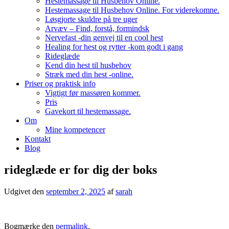
Hestemassage til Husbehov Online.
Hestemassage til Husbehov Online. For viderekomne.
Løsgjorte skuldre på tre uger
Arvæv – Find, forstå, formindsk
Nervefast -din genvej til en cool hest
Healing for hest og rytter -kom godt i gang
Rideglæde
Kend din hest til husbehov
Stræk med din hest -online.
Priser og praktisk info
Vigtigt før massøren kommer.
Pris
Gavekort til hestemassage.
Om
Mine kompetencer
Kontakt
Blog
rideglæde er for dig der boks
Udgivet den
september 2, 2025
af
sarah
Bogmærke den
permalink
.