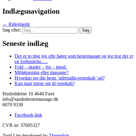
Indlægsnavigation
←
Rideglaede
Søg efter:
Seneste indlæg
Der er to ting jeg ofte hører som hestemassør og jeg tror der er
en forbindelse….
Fold – skader – for – imod.
Miljøtræning eller massage?
Hvordan ser din hests ‘adrenalin-regnskab’ ud?
Kan man træne sig til venskab?
Huslodderne 10 4640 Faxe
info@sarahshestemassage.dk
6070 9330
Facebook-link
CVR nr: 37695327
Zerif Lite
developed by
ThemeIsle