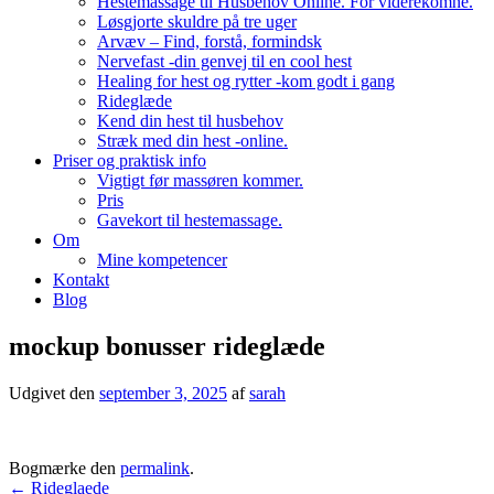
Hestemassage til Husbehov Online. For viderekomne.
Løsgjorte skuldre på tre uger
Arvæv – Find, forstå, formindsk
Nervefast -din genvej til en cool hest
Healing for hest og rytter -kom godt i gang
Rideglæde
Kend din hest til husbehov
Stræk med din hest -online.
Priser og praktisk info
Vigtigt før massøren kommer.
Pris
Gavekort til hestemassage.
Om
Mine kompetencer
Kontakt
Blog
mockup bonusser rideglæde
Udgivet den
september 3, 2025
af
sarah
Bogmærke den
permalink
.
Indlægsnavigation
←
Rideglaede