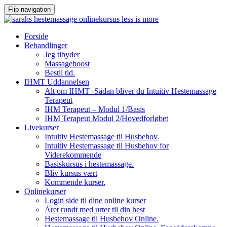
Flip navigation
Videre
Forside
til
Behandlinger
indhold
Jeg tibyder
Massageboost
Bestil tid.
IHMT Uddannelsen
Alt om IHMT -Sådan bliver du Intuitiv Hestemassage
Terapeut
IHM Terapeut – Modul 1/Basis
IHM Terapeut Modul 2/Hovedforløbet
Livekurser
Intuitiv Hestemassage til Husbehov.
Intuitiv Hestemassage til Husbehov for
Viderekommende
Basiskursus i hestemassage.
Bliv kursus vært
Kommende kurser.
Onlinekurser
Login side til dine online kurser
Året rundt med urter til din hest
Hestemassage til Husbehov Online.