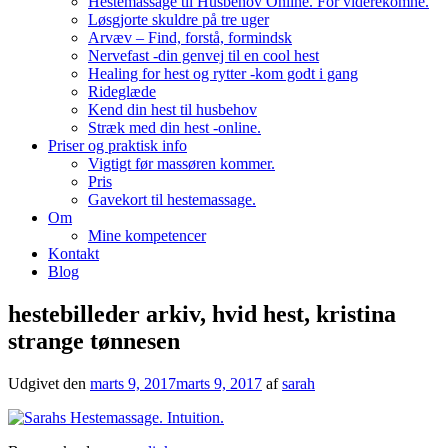
Hestemassage til Husbehov Online. For viderekomne.
Løsgjorte skuldre på tre uger
Arvæv – Find, forstå, formindsk
Nervefast -din genvej til en cool hest
Healing for hest og rytter -kom godt i gang
Rideglæde
Kend din hest til husbehov
Stræk med din hest -online.
Priser og praktisk info
Vigtigt før massøren kommer.
Pris
Gavekort til hestemassage.
Om
Mine kompetencer
Kontakt
Blog
hestebilleder arkiv, hvid hest, kristina
strange tønnesen
Udgivet den
marts 9, 2017
marts 9, 2017
af
sarah