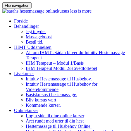
Flip navigation
Videre
Forside
til
Behandlinger
indhold
Jeg tibyder
Massageboost
Bestil tid.
IHMT Uddannelsen
Alt om IHMT -Sådan bliver du Intuitiv Hestemassage
Terapeut
IHM Terapeut – Modul 1/Basis
IHM Terapeut Modul 2/Hovedforløbet
Livekurser
Intuitiv Hestemassage til Husbehov.
Intuitiv Hestemassage til Husbehov for
Viderekommende
Basiskursus i hestemassage.
Bliv kursus vært
Kommende kurser.
Onlinekurser
Login side til dine online kurser
Året rundt med urter til din hest
Hestemassage til Husbehov Online.