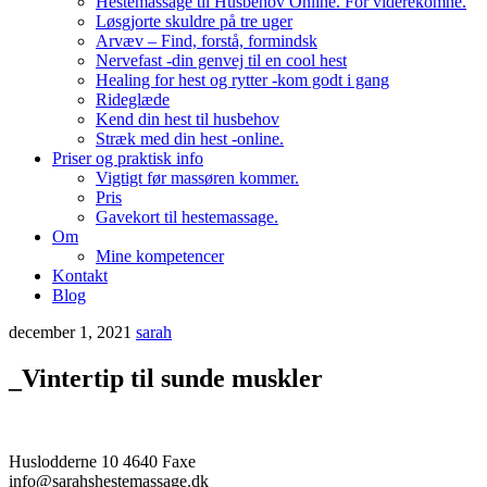
Hestemassage til Husbehov Online. For viderekomne.
Løsgjorte skuldre på tre uger
Arvæv – Find, forstå, formindsk
Nervefast -din genvej til en cool hest
Healing for hest og rytter -kom godt i gang
Rideglæde
Kend din hest til husbehov
Stræk med din hest -online.
Priser og praktisk info
Vigtigt før massøren kommer.
Pris
Gavekort til hestemassage.
Om
Mine kompetencer
Kontakt
Blog
december 1, 2021
sarah
_Vintertip til sunde muskler
Huslodderne 10 4640 Faxe
info@sarahshestemassage.dk