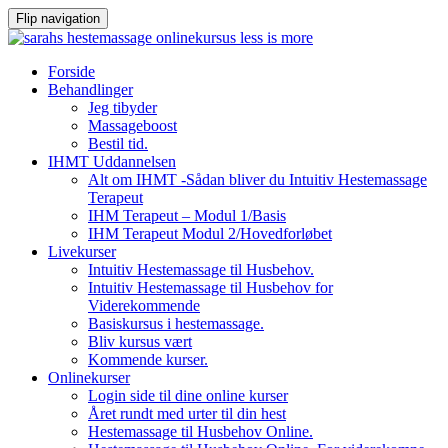
Flip navigation
Videre
Forside
til
Behandlinger
indhold
Jeg tibyder
Massageboost
Bestil tid.
IHMT Uddannelsen
Alt om IHMT -Sådan bliver du Intuitiv Hestemassage
Terapeut
IHM Terapeut – Modul 1/Basis
IHM Terapeut Modul 2/Hovedforløbet
Livekurser
Intuitiv Hestemassage til Husbehov.
Intuitiv Hestemassage til Husbehov for
Viderekommende
Basiskursus i hestemassage.
Bliv kursus vært
Kommende kurser.
Onlinekurser
Login side til dine online kurser
Året rundt med urter til din hest
Hestemassage til Husbehov Online.