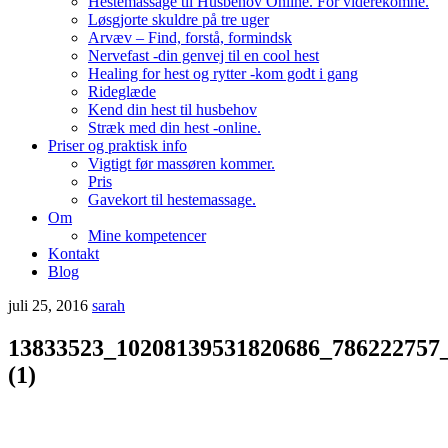
Hestemassage til Husbehov Online. For viderekomne.
Løsgjorte skuldre på tre uger
Arvæv – Find, forstå, formindsk
Nervefast -din genvej til en cool hest
Healing for hest og rytter -kom godt i gang
Rideglæde
Kend din hest til husbehov
Stræk med din hest -online.
Priser og praktisk info
Vigtigt før massøren kommer.
Pris
Gavekort til hestemassage.
Om
Mine kompetencer
Kontakt
Blog
juli 25, 2016
sarah
13833523_10208139531820686_786222757
(1)