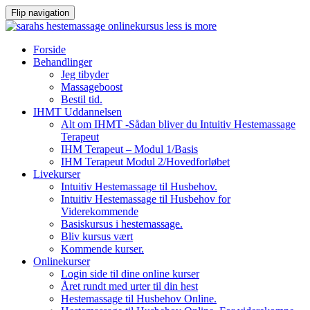
Flip navigation
Videre
Forside
til
Behandlinger
indhold
Jeg tibyder
Massageboost
Bestil tid.
IHMT Uddannelsen
Alt om IHMT -Sådan bliver du Intuitiv Hestemassage
Terapeut
IHM Terapeut – Modul 1/Basis
IHM Terapeut Modul 2/Hovedforløbet
Livekurser
Intuitiv Hestemassage til Husbehov.
Intuitiv Hestemassage til Husbehov for
Viderekommende
Basiskursus i hestemassage.
Bliv kursus vært
Kommende kurser.
Onlinekurser
Login side til dine online kurser
Året rundt med urter til din hest
Hestemassage til Husbehov Online.