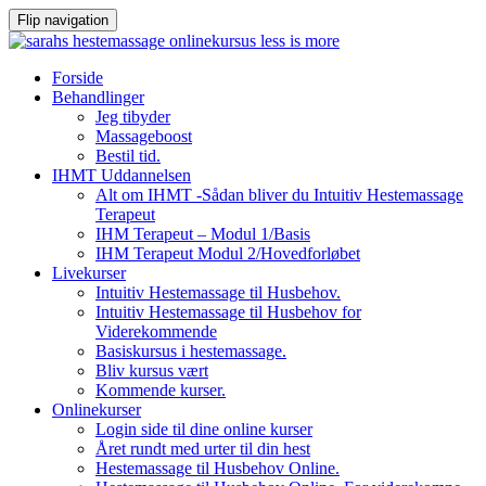
Flip navigation
Videre
Forside
til
Behandlinger
indhold
Jeg tibyder
Massageboost
Bestil tid.
IHMT Uddannelsen
Alt om IHMT -Sådan bliver du Intuitiv Hestemassage
Terapeut
IHM Terapeut – Modul 1/Basis
IHM Terapeut Modul 2/Hovedforløbet
Livekurser
Intuitiv Hestemassage til Husbehov.
Intuitiv Hestemassage til Husbehov for
Viderekommende
Basiskursus i hestemassage.
Bliv kursus vært
Kommende kurser.
Onlinekurser
Login side til dine online kurser
Året rundt med urter til din hest
Hestemassage til Husbehov Online.