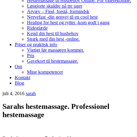
Hestemassage til Husbehov Online. For viderekomne.
Løsgjorte skuldre på tre uger
Arvæv – Find, forstå, formindsk
Nervefast -din genvej til en cool hest
Healing for hest og rytter -kom godt i gang
Rideglæde
Kend din hest til husbehov
Stræk med din hest -online.
Priser og praktisk info
Vigtigt før massøren kommer.
Pris
Gavekort til hestemassage.
Om
Mine kompetencer
Kontakt
Blog
juli 4, 2016
sarah
Sarahs hestemassage. Professionel
hestemassage