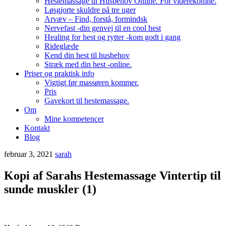
Hestemassage til Husbehov Online. For viderekomne.
Løsgjorte skuldre på tre uger
Arvæv – Find, forstå, formindsk
Nervefast -din genvej til en cool hest
Healing for hest og rytter -kom godt i gang
Rideglæde
Kend din hest til husbehov
Stræk med din hest -online.
Priser og praktisk info
Vigtigt før massøren kommer.
Pris
Gavekort til hestemassage.
Om
Mine kompetencer
Kontakt
Blog
februar 3, 2021
sarah
Kopi af Sarahs Hestemassage Vintertip til
sunde muskler (1)