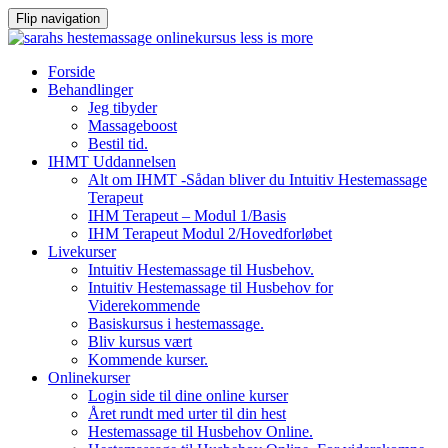
Flip navigation
Videre
Forside
til
Behandlinger
indhold
Jeg tibyder
Massageboost
Bestil tid.
IHMT Uddannelsen
Alt om IHMT -Sådan bliver du Intuitiv Hestemassage
Terapeut
IHM Terapeut – Modul 1/Basis
IHM Terapeut Modul 2/Hovedforløbet
Livekurser
Intuitiv Hestemassage til Husbehov.
Intuitiv Hestemassage til Husbehov for
Viderekommende
Basiskursus i hestemassage.
Bliv kursus vært
Kommende kurser.
Onlinekurser
Login side til dine online kurser
Året rundt med urter til din hest
Hestemassage til Husbehov Online.