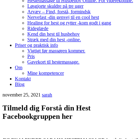
Hestemassage til Husbehov Online. For viderekomne.
Løsgjorte skuldre på tre uger
Arvæv – Find, forstå, formindsk
Nervefast -din genvej til en cool hest
Healing for hest og rytter -kom godt i gang
Rideglæde
Kend din hest til husbehov
Stræk med din hest -online.
Priser og praktisk info
Vigtigt før massøren kommer.
Pris
Gavekort til hestemassage.
Om
Mine kompetencer
Kontakt
Blog
november 25, 2021
sarah
Tilmeld dig Forstå din Hest
Facebookgruppen her