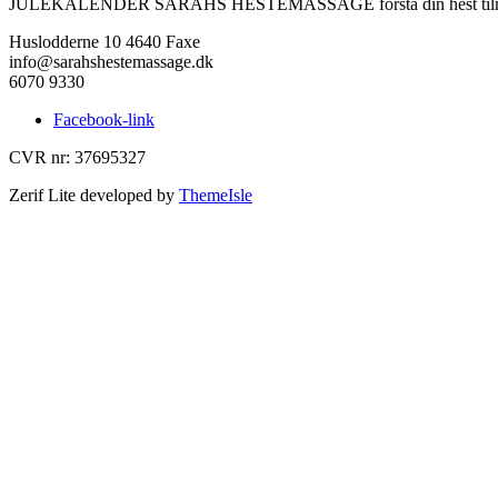
JULEKALENDER SARAHS HESTEMASSAGE forstå din hest til
Huslodderne 10 4640 Faxe
info@sarahshestemassage.dk
6070 9330
Facebook-link
CVR nr: 37695327
Zerif Lite
developed by
ThemeIsle