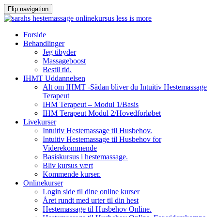
Flip navigation
Videre
Forside
til
Behandlinger
indhold
Jeg tibyder
Massageboost
Bestil tid.
IHMT Uddannelsen
Alt om IHMT -Sådan bliver du Intuitiv Hestemassage
Terapeut
IHM Terapeut – Modul 1/Basis
IHM Terapeut Modul 2/Hovedforløbet
Livekurser
Intuitiv Hestemassage til Husbehov.
Intuitiv Hestemassage til Husbehov for
Viderekommende
Basiskursus i hestemassage.
Bliv kursus vært
Kommende kurser.
Onlinekurser
Login side til dine online kurser
Året rundt med urter til din hest
Hestemassage til Husbehov Online.