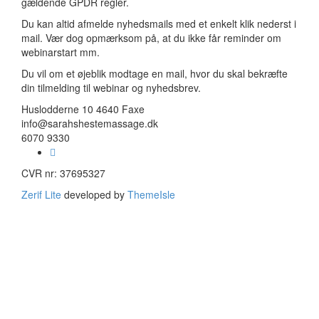
gældende GPDR regler.
Du kan altid afmelde nyhedsmails med et enkelt klik nederst i
mail. Vær dog opmærksom på, at du ikke får reminder om
webinarstart mm.
Du vil om et øjeblik modtage en mail, hvor du skal bekræfte
din tilmelding til webinar og nyhedsbrev.
Huslodderne 10 4640 Faxe
info@sarahshestemassage.dk
6070 9330
Facebook-
link
CVR nr: 37695327
Zerif Lite
developed by
ThemeIsle