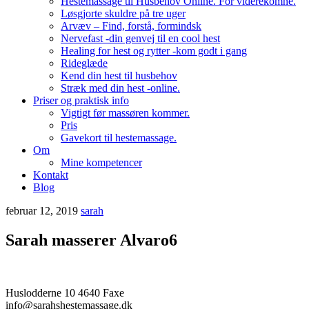
Hestemassage til Husbehov Online. For viderekomne.
Løsgjorte skuldre på tre uger
Arvæv – Find, forstå, formindsk
Nervefast -din genvej til en cool hest
Healing for hest og rytter -kom godt i gang
Rideglæde
Kend din hest til husbehov
Stræk med din hest -online.
Priser og praktisk info
Vigtigt før massøren kommer.
Pris
Gavekort til hestemassage.
Om
Mine kompetencer
Kontakt
Blog
februar 12, 2019
sarah
Sarah masserer Alvaro6
Huslodderne 10 4640 Faxe
info@sarahshestemassage.dk