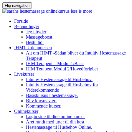
Flip navigation
Videre
Forside
til
Behandlinger
indhold
Jeg tibyder
Massageboost
Bestil tid.
IHMT Uddannelsen
Alt om IHMT -Sådan bliver du Intuitiv Hestemassage
Terapeut
IHM Terapeut – Modul 1/Basis
IHM Terapeut Modul 2/Hovedforløbet
Livekurser
Intuitiv Hestemassage til Husbehov.
Intuitiv Hestemassage til Husbehov for
Viderekommende
Basiskursus i hestemassage.
Bliv kursus vært
Kommende kurser.
Onlinekurser
Login side til dine online kurser
Året rundt med urter til din hest
Hestemassage til Husbehov Online.