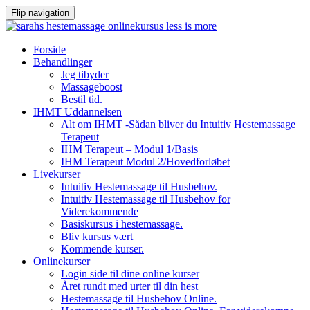
Flip navigation
Videre
Forside
til
Behandlinger
indhold
Jeg tibyder
Massageboost
Bestil tid.
IHMT Uddannelsen
Alt om IHMT -Sådan bliver du Intuitiv Hestemassage
Terapeut
IHM Terapeut – Modul 1/Basis
IHM Terapeut Modul 2/Hovedforløbet
Livekurser
Intuitiv Hestemassage til Husbehov.
Intuitiv Hestemassage til Husbehov for
Viderekommende
Basiskursus i hestemassage.
Bliv kursus vært
Kommende kurser.
Onlinekurser
Login side til dine online kurser
Året rundt med urter til din hest
Hestemassage til Husbehov Online.