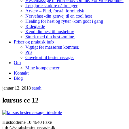
Hestemassage til Husbehov Online. For viderekomne.
Løsgjorte skuldre på tre uger
Arvæv – Find, forstå, formindsk
Nervefast -din genvej til en cool hest
Healing for hest og rytter -kom godt i gang
Rideglæde
Kend din hest til husbehov
Stræk med din hest -online.
Priser og praktisk info
Vigtigt før massøren kommer.
Pris
Gavekort til hestemassage.
Om
Mine kompetencer
Kontakt
Blog
januar 12, 2018
sarah
kursus cc 12
Huslodderne 10 4640 Faxe
info@sarahshestemassage.dk