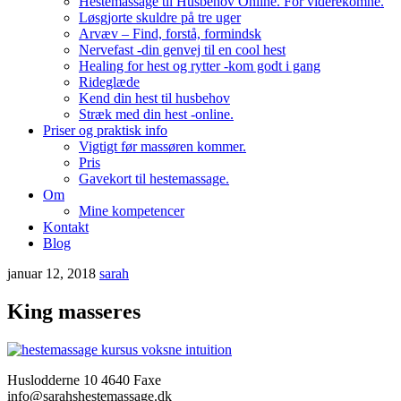
Hestemassage til Husbehov Online. For viderekomne.
Løsgjorte skuldre på tre uger
Arvæv – Find, forstå, formindsk
Nervefast -din genvej til en cool hest
Healing for hest og rytter -kom godt i gang
Rideglæde
Kend din hest til husbehov
Stræk med din hest -online.
Priser og praktisk info
Vigtigt før massøren kommer.
Pris
Gavekort til hestemassage.
Om
Mine kompetencer
Kontakt
Blog
januar 12, 2018
sarah
King masseres
Huslodderne 10 4640 Faxe
info@sarahshestemassage.dk