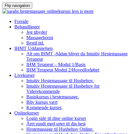
Flip navigation
Videre
Forside
til
Behandlinger
indhold
Jeg tibyder
Massageboost
Bestil tid.
IHMT Uddannelsen
Alt om IHMT -Sådan bliver du Intuitiv Hestemassage
Terapeut
IHM Terapeut – Modul 1/Basis
IHM Terapeut Modul 2/Hovedforløbet
Livekurser
Intuitiv Hestemassage til Husbehov.
Intuitiv Hestemassage til Husbehov for
Viderekommende
Basiskursus i hestemassage.
Bliv kursus vært
Kommende kurser.
Onlinekurser
Login side til dine online kurser
Året rundt med urter til din hest
Hestemassage til Husbehov Online.