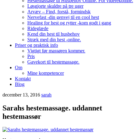
Hestemassage til Husbehov Online. For viderekomne.
Løsgjorte skuldre på tre uger
Arvæv – Find, forstå, formindsk
Nervefast -din genvej til en cool hest
Healing for hest og rytter -kom godt i gang
Rideglæde
Kend din hest til husbehov
Stræk med din hest -online.
Priser og praktisk info
Vigtigt før massøren kommer.
Pris
Gavekort til hestemassage.
Om
Mine kompetencer
Kontakt
Blog
december 13, 2016
sarah
Sarahs hestemassage. uddannet
hestemassør