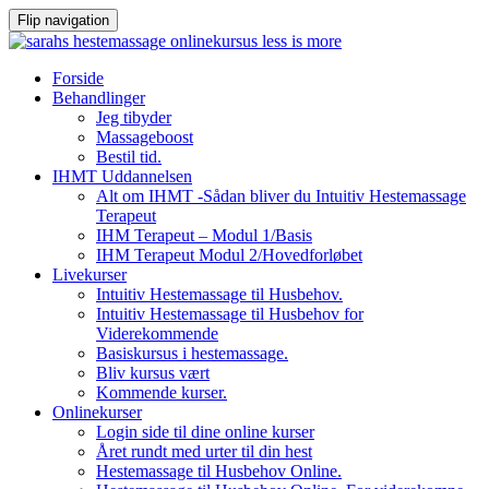
Flip navigation
Videre
Forside
til
Behandlinger
indhold
Jeg tibyder
Massageboost
Bestil tid.
IHMT Uddannelsen
Alt om IHMT -Sådan bliver du Intuitiv Hestemassage
Terapeut
IHM Terapeut – Modul 1/Basis
IHM Terapeut Modul 2/Hovedforløbet
Livekurser
Intuitiv Hestemassage til Husbehov.
Intuitiv Hestemassage til Husbehov for
Viderekommende
Basiskursus i hestemassage.
Bliv kursus vært
Kommende kurser.
Onlinekurser
Login side til dine online kurser
Året rundt med urter til din hest
Hestemassage til Husbehov Online.