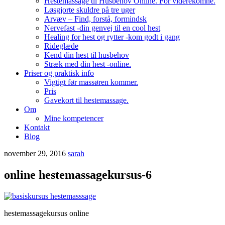
Hestemassage til Husbehov Online. For viderekomne.
Løsgjorte skuldre på tre uger
Arvæv – Find, forstå, formindsk
Nervefast -din genvej til en cool hest
Healing for hest og rytter -kom godt i gang
Rideglæde
Kend din hest til husbehov
Stræk med din hest -online.
Priser og praktisk info
Vigtigt før massøren kommer.
Pris
Gavekort til hestemassage.
Om
Mine kompetencer
Kontakt
Blog
november 29, 2016
sarah
online hestemassagekursus-6
hestemassagekursus online