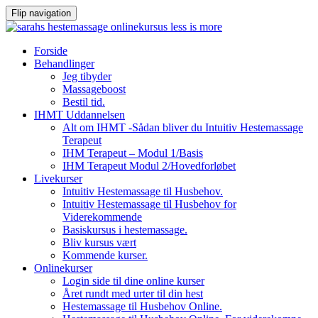
Flip navigation
Videre
Forside
til
Behandlinger
indhold
Jeg tibyder
Massageboost
Bestil tid.
IHMT Uddannelsen
Alt om IHMT -Sådan bliver du Intuitiv Hestemassage
Terapeut
IHM Terapeut – Modul 1/Basis
IHM Terapeut Modul 2/Hovedforløbet
Livekurser
Intuitiv Hestemassage til Husbehov.
Intuitiv Hestemassage til Husbehov for
Viderekommende
Basiskursus i hestemassage.
Bliv kursus vært
Kommende kurser.
Onlinekurser
Login side til dine online kurser
Året rundt med urter til din hest
Hestemassage til Husbehov Online.