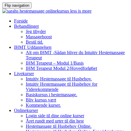
Flip navigation
Videre
Forside
til
Behandlinger
indhold
Jeg tibyder
Massageboost
Bestil tid.
IHMT Uddannelsen
Alt om IHMT -Sådan bliver du Intuitiv Hestemassage
Terapeut
IHM Terapeut – Modul 1/Basis
IHM Terapeut Modul 2/Hovedforløbet
Livekurser
Intuitiv Hestemassage til Husbehov.
Intuitiv Hestemassage til Husbehov for
Viderekommende
Basiskursus i hestemassage.
Bliv kursus vært
Kommende kurser.
Onlinekurser
Login side til dine online kurser
Året rundt med urter til din hest
Hestemassage til Husbehov Online.