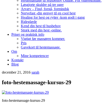
Hestemassage til Husbehov Online. For viderekomne.
Løsgjorte skuldre på tre uger
Arvæv – Find, forstå, formindsk
Nervefast -din genvej til en cool hest
Healing for hest og rytter -kom godt i gang
Rideglæde
Kend din hest til husbehov
Stræk med din hest -online.
Priser og praktisk info
Vigtigt før massøren kommer.
Pris
Gavekort til hestemassage.
Om
Mine kompetencer
Kontakt
Blog
december 21, 2016
sarah
foto-hestemassage-kursus-29
foto-hestemassage-kursus-29