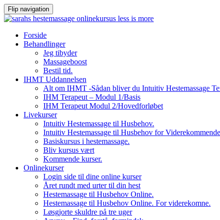
Flip navigation
Videre
Forside
til
Behandlinger
indhold
Jeg tibyder
Massageboost
Bestil tid.
IHMT Uddannelsen
Alt om IHMT -Sådan bliver du Intuitiv Hestemassage Te
IHM Terapeut – Modul 1/Basis
IHM Terapeut Modul 2/Hovedforløbet
Livekurser
Intuitiv Hestemassage til Husbehov.
Intuitiv Hestemassage til Husbehov for Viderekommend
Basiskursus i hestemassage.
Bliv kursus vært
Kommende kurser.
Onlinekurser
Login side til dine online kurser
Året rundt med urter til din hest
Hestemassage til Husbehov Online.
Hestemassage til Husbehov Online. For viderekomne.
Løsgjorte skuldre på tre uger