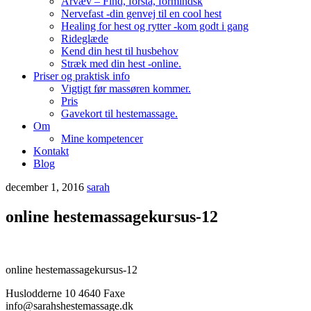
Arvæv – Find, forstå, formindsk
Nervefast -din genvej til en cool hest
Healing for hest og rytter -kom godt i gang
Rideglæde
Kend din hest til husbehov
Stræk med din hest -online.
Priser og praktisk info
Vigtigt før massøren kommer.
Pris
Gavekort til hestemassage.
Om
Mine kompetencer
Kontakt
Blog
december 1, 2016
sarah
online hestemassagekursus-12
online hestemassagekursus-12
Huslodderne 10 4640 Faxe
info@sarahshestemassage.dk