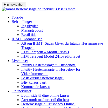
Flip navigation
Videre
Forside
til
Behandlinger
indhold
Jeg tibyder
Massageboost
Bestil tid.
IHMT Uddannelsen
Alt om IHMT -Sådan bliver du Intuitiv Hestemassage
Terapeut
IHM Terapeut – Modul 1/Basis
IHM Terapeut Modul 2/Hovedforløbet
Livekurser
Intuitiv Hestemassage til Husbehov.
Intuitiv Hestemassage til Husbehov for
Viderekommende
Basiskursus i hestemassage.
Bliv kursus vært
Kommende kurser.
Onlinekurser
Login side til dine online kurser
Året rundt med urter til din hest
Hestemassage til Husbehov Online.