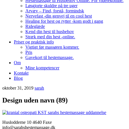
Hestemassage til Husbehov Online. For viderekomne.
Løsgjorte skuldre på tre uger
Arvæv – Find, forstå, formindsk
Nervefast -din genvej til en cool hest
Healing for hest og rytter -kom godt i gang
Rideglæde
Kend din hest til husbehov
Stræk med din hest -online.
Priser og praktisk info
Vigtigt før massøren kommer.
Pris
Gavekort til hestemassage.
Om
Mine kompetencer
Kontakt
Blog
oktober 31, 2019
sarah
Design uden navn (89)
Huslodderne 10 4640 Faxe
info@sarahshestemassage.dk