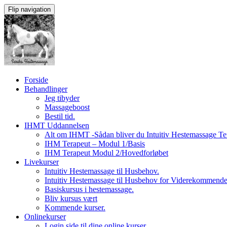
Flip navigation
Videre
Forside
til
Behandlinger
indhold
Jeg tibyder
Massageboost
Bestil tid.
IHMT Uddannelsen
Alt om IHMT -Sådan bliver du Intuitiv Hestemassage Te
IHM Terapeut – Modul 1/Basis
IHM Terapeut Modul 2/Hovedforløbet
Livekurser
Intuitiv Hestemassage til Husbehov.
Intuitiv Hestemassage til Husbehov for Viderekommend
Basiskursus i hestemassage.
Bliv kursus vært
Kommende kurser.
Onlinekurser
Login side til dine online kurser