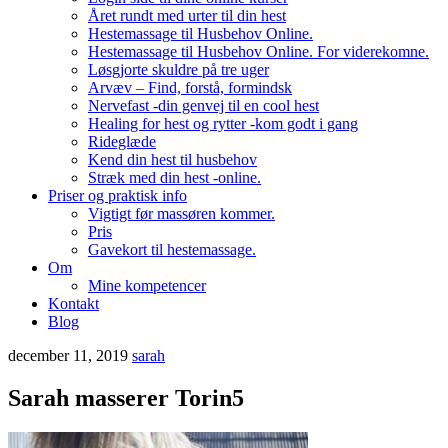
Året rundt med urter til din hest
Hestemassage til Husbehov Online.
Hestemassage til Husbehov Online. For viderekomne.
Løsgjorte skuldre på tre uger
Arvæv – Find, forstå, formindsk
Nervefast -din genvej til en cool hest
Healing for hest og rytter -kom godt i gang
Rideglæde
Kend din hest til husbehov
Stræk med din hest -online.
Priser og praktisk info
Vigtigt før massøren kommer.
Pris
Gavekort til hestemassage.
Om
Mine kompetencer
Kontakt
Blog
december 11, 2019
sarah
Sarah masserer Torin5