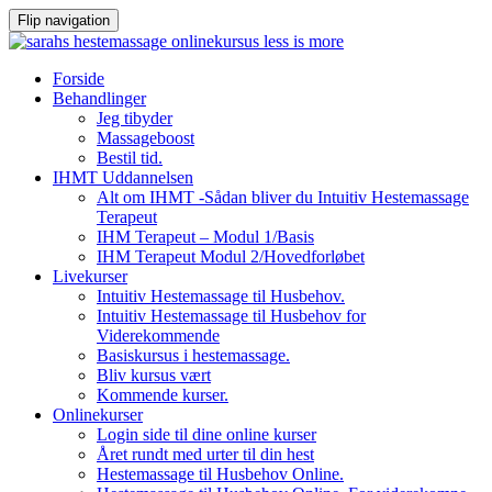
Flip navigation
Videre
Forside
til
Behandlinger
indhold
Jeg tibyder
Massageboost
Bestil tid.
IHMT Uddannelsen
Alt om IHMT -Sådan bliver du Intuitiv Hestemassage
Terapeut
IHM Terapeut – Modul 1/Basis
IHM Terapeut Modul 2/Hovedforløbet
Livekurser
Intuitiv Hestemassage til Husbehov.
Intuitiv Hestemassage til Husbehov for
Viderekommende
Basiskursus i hestemassage.
Bliv kursus vært
Kommende kurser.
Onlinekurser
Login side til dine online kurser
Året rundt med urter til din hest
Hestemassage til Husbehov Online.