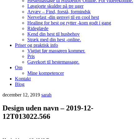
Hestemassage til Husbehov Online. For viderekomne.
Løsgjorte skuldre på tre uger
Arvæv – Find, forstå, formindsk
Nervefast -din genvej til en cool hest
Healing for hest og rytter -kom godt i gang
Rideglæde
Kend din hest til husbehov
Stræk med din hest -online.
Priser og praktisk info
Vigtigt før massøren kommer.
Pris
Gavekort til hestemassage.
Om
Mine kompetencer
Kontakt
Blog
december 12, 2019
sarah
Design uden navn – 2019-12-
12T013022.566