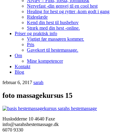
Arvæv – Find, forstå, formindsk
Nervefast -din genvej til en cool hest
Healing for hest og rytter -kom godt i gang
Rideglæde
Kend din hest til husbehov
Stræk med din hest -online.
Priser og praktisk info
Vigtigt før massøren kommer.
Pris
Gavekort til hestemassage.
Om
Mine kompetencer
Kontakt
Blog
februar 6, 2017
sarah
foto massagekursus 15
Huslodderne 10 4640 Faxe
info@sarahshestemassage.dk
6070 9330