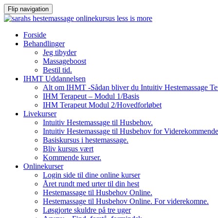
Flip navigation
Videre
Forside
til
Behandlinger
indhold
Jeg tibyder
Massageboost
Bestil tid.
IHMT Uddannelsen
Alt om IHMT -Sådan bliver du Intuitiv Hestemassage Te
IHM Terapeut – Modul 1/Basis
IHM Terapeut Modul 2/Hovedforløbet
Livekurser
Intuitiv Hestemassage til Husbehov.
Intuitiv Hestemassage til Husbehov for Viderekommend
Basiskursus i hestemassage.
Bliv kursus vært
Kommende kurser.
Onlinekurser
Login side til dine online kurser
Året rundt med urter til din hest
Hestemassage til Husbehov Online.
Hestemassage til Husbehov Online. For viderekomne.
Løsgjorte skuldre på tre uger