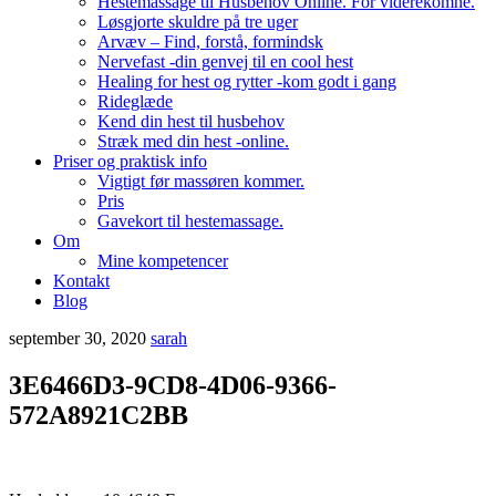
Hestemassage til Husbehov Online. For viderekomne.
Løsgjorte skuldre på tre uger
Arvæv – Find, forstå, formindsk
Nervefast -din genvej til en cool hest
Healing for hest og rytter -kom godt i gang
Rideglæde
Kend din hest til husbehov
Stræk med din hest -online.
Priser og praktisk info
Vigtigt før massøren kommer.
Pris
Gavekort til hestemassage.
Om
Mine kompetencer
Kontakt
Blog
september 30, 2020
sarah
3E6466D3-9CD8-4D06-9366-
572A8921C2BB