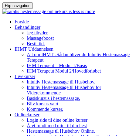
Flip navigation
Videre
Forside
til
Behandlinger
indhold
Jeg tibyder
Massageboost
Bestil tid.
IHMT Uddannelsen
Alt om IHMT -Sådan bliver du Intuitiv Hestemassage
Terapeut
IHM Terapeut – Modul 1/Basis
IHM Terapeut Modul 2/Hovedforløbet
Livekurser
Intuitiv Hestemassage til Husbehov.
Intuitiv Hestemassage til Husbehov for
Viderekommende
Basiskursus i hestemassage.
Bliv kursus vært
Kommende kurser.
Onlinekurser
Login side til dine online kurser
Året rundt med urter til din hest
Hestemassage til Husbehov Online.