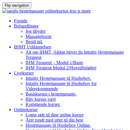
Flip navigation
Videre
Forside
til
Behandlinger
indhold
Jeg tibyder
Massageboost
Bestil tid.
IHMT Uddannelsen
Alt om IHMT -Sådan bliver du Intuitiv Hestemassage
Terapeut
IHM Terapeut – Modul 1/Basis
IHM Terapeut Modul 2/Hovedforløbet
Livekurser
Intuitiv Hestemassage til Husbehov.
Intuitiv Hestemassage til Husbehov for
Viderekommende
Basiskursus i hestemassage.
Bliv kursus vært
Kommende kurser.
Onlinekurser
Login side til dine online kurser
Året rundt med urter til din hest
Hestemassage til Husbehov Online.