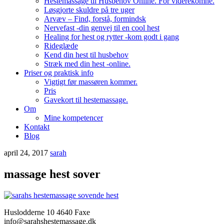
Hestemassage til Husbehov Online. For viderekomne.
Løsgjorte skuldre på tre uger
Arvæv – Find, forstå, formindsk
Nervefast -din genvej til en cool hest
Healing for hest og rytter -kom godt i gang
Rideglæde
Kend din hest til husbehov
Stræk med din hest -online.
Priser og praktisk info
Vigtigt før massøren kommer.
Pris
Gavekort til hestemassage.
Om
Mine kompetencer
Kontakt
Blog
april 24, 2017
sarah
massage hest sover
Huslodderne 10 4640 Faxe
info@sarahshestemassage.dk