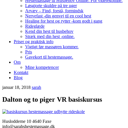
Hestemassage til Husbehov Online. For viderekomne.
Løsgjorte skuldre på tre uger
Arvæv – Find, forstå, formindsk
Nervefast -din genvej til en cool hest
Healing for hest og rytter -kom godt i gang
Rideglæde
Kend din hest til husbehov
Stræk med din hest -online.
Priser og praktisk info
Vigtigt før massøren kommer.
Pris
Gavekort til hestemassage.
Om
Mine kompetencer
Kontakt
Blog
januar 18, 2018
sarah
Dalton og to piger VR basiskursus
Huslodderne 10 4640 Faxe
info@sarahshestemassage.dk