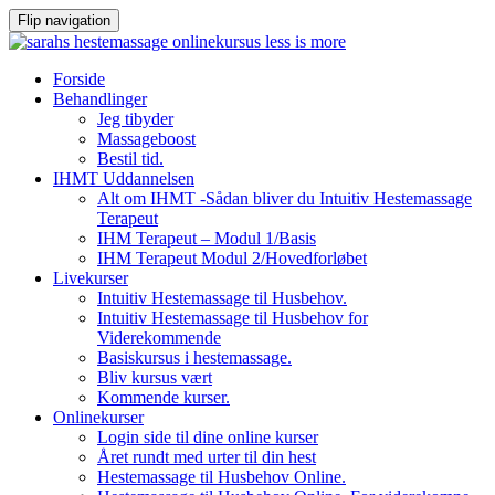
Flip navigation
Videre
Forside
til
Behandlinger
indhold
Jeg tibyder
Massageboost
Bestil tid.
IHMT Uddannelsen
Alt om IHMT -Sådan bliver du Intuitiv Hestemassage
Terapeut
IHM Terapeut – Modul 1/Basis
IHM Terapeut Modul 2/Hovedforløbet
Livekurser
Intuitiv Hestemassage til Husbehov.
Intuitiv Hestemassage til Husbehov for
Viderekommende
Basiskursus i hestemassage.
Bliv kursus vært
Kommende kurser.
Onlinekurser
Login side til dine online kurser
Året rundt med urter til din hest
Hestemassage til Husbehov Online.