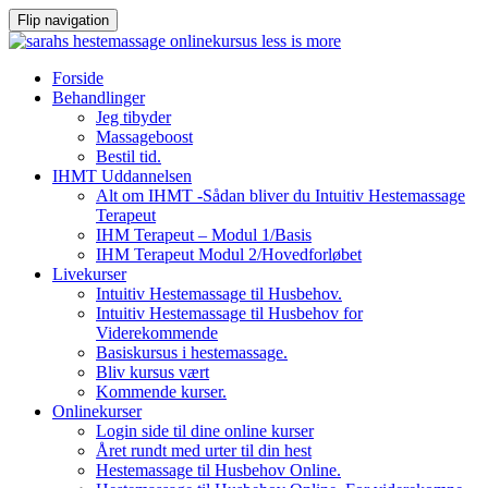
Flip navigation
Videre
Forside
til
Behandlinger
indhold
Jeg tibyder
Massageboost
Bestil tid.
IHMT Uddannelsen
Alt om IHMT -Sådan bliver du Intuitiv Hestemassage
Terapeut
IHM Terapeut – Modul 1/Basis
IHM Terapeut Modul 2/Hovedforløbet
Livekurser
Intuitiv Hestemassage til Husbehov.
Intuitiv Hestemassage til Husbehov for
Viderekommende
Basiskursus i hestemassage.
Bliv kursus vært
Kommende kurser.
Onlinekurser
Login side til dine online kurser
Året rundt med urter til din hest
Hestemassage til Husbehov Online.