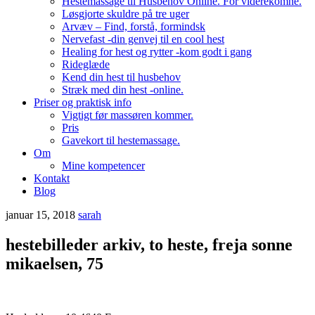
Hestemassage til Husbehov Online. For viderekomne.
Løsgjorte skuldre på tre uger
Arvæv – Find, forstå, formindsk
Nervefast -din genvej til en cool hest
Healing for hest og rytter -kom godt i gang
Rideglæde
Kend din hest til husbehov
Stræk med din hest -online.
Priser og praktisk info
Vigtigt før massøren kommer.
Pris
Gavekort til hestemassage.
Om
Mine kompetencer
Kontakt
Blog
januar 15, 2018
sarah
hestebilleder arkiv, to heste, freja sonne
mikaelsen, 75