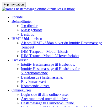
Flip navigation
Videre
Forside
til
Behandlinger
indhold
Jeg tibyder
Massageboost
Bestil tid.
IHMT Uddannelsen
Alt om IHMT -Sådan bliver du Intuitiv Hestemassage
Terapeut
IHM Terapeut – Modul 1/Basis
IHM Terapeut Modul 2/Hovedforløbet
Livekurser
Intuitiv Hestemassage til Husbehov.
Intuitiv Hestemassage til Husbehov for
Viderekommende
Basiskursus i hestemassage.
Bliv kursus vært
Kommende kurser.
Onlinekurser
Login side til dine online kurser
Året rundt med urter til din hest
Hestemassage til Husbehov Online.