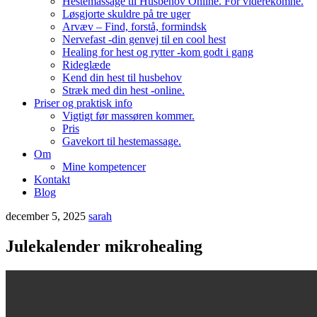
Hestemassage til Husbehov Online. For viderekomne.
Løsgjorte skuldre på tre uger
Arvæv – Find, forstå, formindsk
Nervefast -din genvej til en cool hest
Healing for hest og rytter -kom godt i gang
Rideglæde
Kend din hest til husbehov
Stræk med din hest -online.
Priser og praktisk info
Vigtigt før massøren kommer.
Pris
Gavekort til hestemassage.
Om
Mine kompetencer
Kontakt
Blog
december 5, 2025
sarah
Julekalender mikrohealing