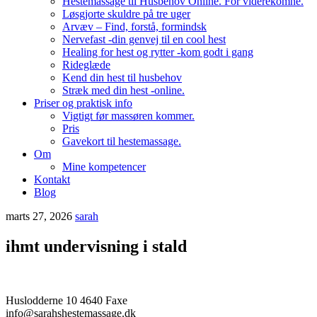
Hestemassage til Husbehov Online. For viderekomne.
Løsgjorte skuldre på tre uger
Arvæv – Find, forstå, formindsk
Nervefast -din genvej til en cool hest
Healing for hest og rytter -kom godt i gang
Rideglæde
Kend din hest til husbehov
Stræk med din hest -online.
Priser og praktisk info
Vigtigt før massøren kommer.
Pris
Gavekort til hestemassage.
Om
Mine kompetencer
Kontakt
Blog
marts 27, 2026
sarah
ihmt undervisning i stald
Huslodderne 10 4640 Faxe
info@sarahshestemassage.dk