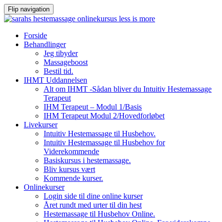
Flip navigation
Videre
Forside
til
Behandlinger
indhold
Jeg tibyder
Massageboost
Bestil tid.
IHMT Uddannelsen
Alt om IHMT -Sådan bliver du Intuitiv Hestemassage
Terapeut
IHM Terapeut – Modul 1/Basis
IHM Terapeut Modul 2/Hovedforløbet
Livekurser
Intuitiv Hestemassage til Husbehov.
Intuitiv Hestemassage til Husbehov for
Viderekommende
Basiskursus i hestemassage.
Bliv kursus vært
Kommende kurser.
Onlinekurser
Login side til dine online kurser
Året rundt med urter til din hest
Hestemassage til Husbehov Online.