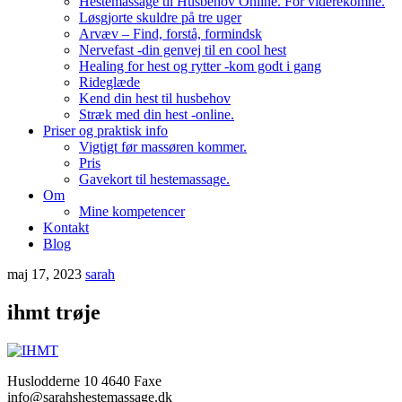
Hestemassage til Husbehov Online. For viderekomne.
Løsgjorte skuldre på tre uger
Arvæv – Find, forstå, formindsk
Nervefast -din genvej til en cool hest
Healing for hest og rytter -kom godt i gang
Rideglæde
Kend din hest til husbehov
Stræk med din hest -online.
Priser og praktisk info
Vigtigt før massøren kommer.
Pris
Gavekort til hestemassage.
Om
Mine kompetencer
Kontakt
Blog
maj 17, 2023
sarah
ihmt trøje
Huslodderne 10 4640 Faxe
info@sarahshestemassage.dk