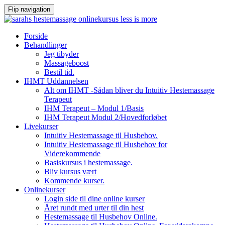
Flip navigation
Videre
Forside
til
Behandlinger
indhold
Jeg tibyder
Massageboost
Bestil tid.
IHMT Uddannelsen
Alt om IHMT -Sådan bliver du Intuitiv Hestemassage
Terapeut
IHM Terapeut – Modul 1/Basis
IHM Terapeut Modul 2/Hovedforløbet
Livekurser
Intuitiv Hestemassage til Husbehov.
Intuitiv Hestemassage til Husbehov for
Viderekommende
Basiskursus i hestemassage.
Bliv kursus vært
Kommende kurser.
Onlinekurser
Login side til dine online kurser
Året rundt med urter til din hest
Hestemassage til Husbehov Online.