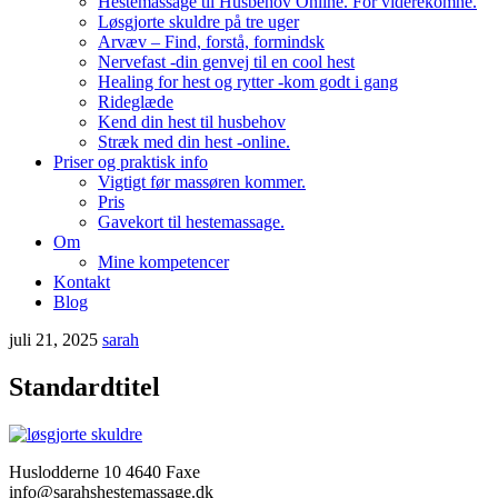
Hestemassage til Husbehov Online. For viderekomne.
Løsgjorte skuldre på tre uger
Arvæv – Find, forstå, formindsk
Nervefast -din genvej til en cool hest
Healing for hest og rytter -kom godt i gang
Rideglæde
Kend din hest til husbehov
Stræk med din hest -online.
Priser og praktisk info
Vigtigt før massøren kommer.
Pris
Gavekort til hestemassage.
Om
Mine kompetencer
Kontakt
Blog
juli 21, 2025
sarah
Standardtitel
Huslodderne 10 4640 Faxe
info@sarahshestemassage.dk