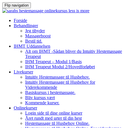
Flip navigation
Videre
Forside
til
Behandlinger
indhold
Jeg tibyder
Massageboost
Bestil tid.
IHMT Uddannelsen
Alt om IHMT -Sådan bliver du Intuitiv Hestemassage
Terapeut
IHM Terapeut – Modul 1/Basis
IHM Terapeut Modul 2/Hovedforløbet
Livekurser
Intuitiv Hestemassage til Husbehov.
Intuitiv Hestemassage til Husbehov for
Viderekommende
Basiskursus i hestemassage.
Bliv kursus vært
Kommende kurser.
Onlinekurser
Login side til dine online kurser
Året rundt med urter til din hest
Hestemassage til Husbehov Online.