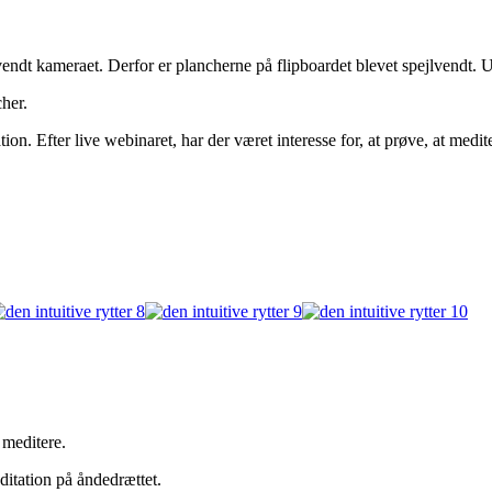
lvendt kameraet. Derfor er plancherne på flipboardet blevet spejlvendt. 
cher.
ion. Efter live webinaret, har der været interesse for, at prøve, at medi
 meditere.
tation på åndedrættet.