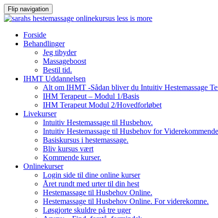
Flip navigation
Videre
Forside
til
Behandlinger
indhold
Jeg tibyder
Massageboost
Bestil tid.
IHMT Uddannelsen
Alt om IHMT -Sådan bliver du Intuitiv Hestemassage Te
IHM Terapeut – Modul 1/Basis
IHM Terapeut Modul 2/Hovedforløbet
Livekurser
Intuitiv Hestemassage til Husbehov.
Intuitiv Hestemassage til Husbehov for Viderekommend
Basiskursus i hestemassage.
Bliv kursus vært
Kommende kurser.
Onlinekurser
Login side til dine online kurser
Året rundt med urter til din hest
Hestemassage til Husbehov Online.
Hestemassage til Husbehov Online. For viderekomne.
Løsgjorte skuldre på tre uger