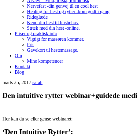
Arvæv – Find, forstå, formindsk
Nervefast -din genvej til en cool hest
Healing for hest og rytter -kom godt i gang
Rideglæde
Kend din hest til husbehov
Stræk med din hest -online.
Priser og praktisk info
Vigtigt før massøren kommer.
Pris
Gavekort til hestemassage.
Om
Mine kompetencer
Kontakt
Blog
marts 25, 2017
sarah
Den intuitive rytter webinar+guidede medi
Her kan du se eller gense webinaret:
‘Den Intuitive Rytter’: