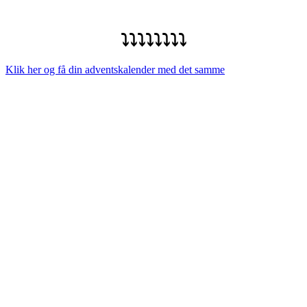
⤵️⤵️⤵️⤵️⤵️⤵️⤵️⤵️
Klik her og få din adventskalender med det samme